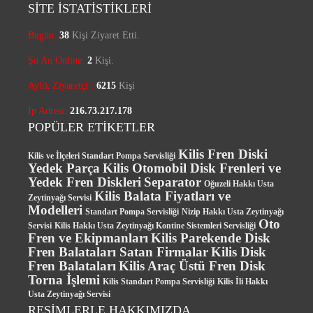
SİTE İSTATİSTİKLERİ
Bugün:
38
Kişi Ziyaret Etti.
Şu An Online:
2
Kişi.
Aylık Ziyaretçi :
6215
Kişi
Ip Adresi:
216.73.217.178
POPÜLER ETİKETLER
Kilis Fren Diski
Kilis ve İlçeleri Standart Pompa Servisliği
Yedek Parça
Kilis Otomobil Disk Frenleri ve
Yedek Fren Diskleri
Separator
Oğuzeli Hakkı Usta
Kilis Balata Fiyatları ve
Zeytinyağı Servisi
Modelleri
Standart Pompa Servisliği
Nizip Hakkı Usta Zeytinyağı
Oto
Servisi
Kilis Hakkı Usta Zeytinyağı Kontine Sistemleri Servisliği
Fren ve Ekipmanları
Kilis Parekende Disk
Fren Balataları Satan Firmalar
Kilis Disk
Fren Balataları
Kilis Araç Üstü Fren Disk
Torna İşlemi
Kilis Standart Pompa Servisliği
Kilis İli Hakkı
Usta Zeytinyağı Servisi
RESİMLERLE HAKKIMIZDA