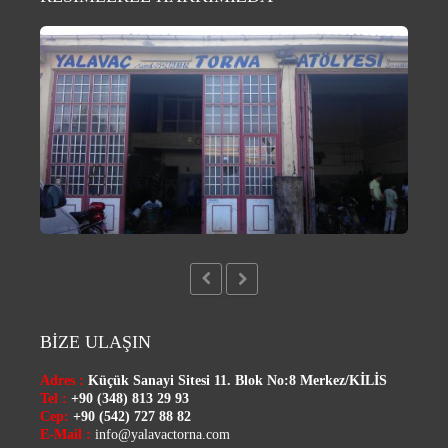
BİZE ULAŞIN
Adres :
Küçük Sanayi Sitesi 11. Blok No:8 Merkez/
KİLİS
Tel :
+90 (348) 813 29 93
Cep:
+90 (542) 727 88 82
E-Mail :
info@yalavactorna.com