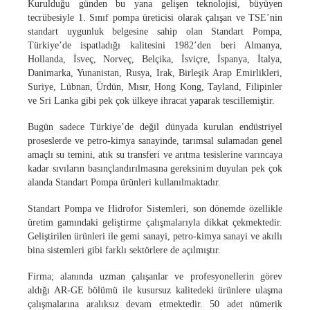
Kuruldu
ğu günden bu yana gelişen teknolojisi, büyüyen
tecrübesiyle 1. Sınıf pompa üreticisi olarak çalışan ve TSE’nin
standart uygunluk belgesine sahip olan Standart Pompa,
Türkiye’de ispatladığı kalitesini 1982’den beri Almanya,
Hollanda, İsveç, Norveç, Belçika, İsviçre, İspanya, İtalya,
Danimarka, Yunanistan, Rusya, Irak, Birleşik Arap Emirlikleri,
Suriye, Lübnan, Ürdün, Mısır, Hong Kong, Tayland, Filipinler
ve Sri Lanka gibi pek çok ülkeye ihracat yaparak tescillemiştir.
Bugün sadece Türkiye’de de
ğil dünyada kurulan endüstriyel
proseslerde ve petro-kimya sanayinde, tarımsal sulamadan genel
amaçlı su temini, atık su transferi ve arıtma tesislerine varıncaya
kadar sıvıların basınçlandırılmasına gereksinim duyulan pek çok
alanda Standart Pompa ürünleri kullanılmaktadır.
Standart Pompa ve Hidrofor Sistemleri, son dönemde özellikle
üretim gam
ındaki geliştirme çalışmalarıyla dikkat çekmektedir.
Geliştirilen ürünleri ile gemi sanayi, petro-kimya sanayi ve akıllı
bina sistemleri gibi farklı sektörlere de açılmıştır.
Firma; alan
ında uzman çalışanlar ve profesyonellerin görev
aldığı AR-GE bölümü ile kusursuz kalitedeki ürünlere ulaşma
çalışmalarına aralıksız devam etmektedir. 50 adet nümerik