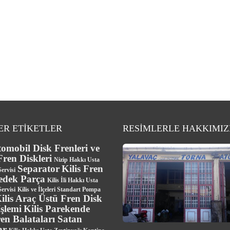
ER ETİKETLER
RESİMLERLE HAKKIMI
tomobil Disk Frenleri ve
ren Diskleri
Nizip Hakkı Usta
Separator
Kilis Fren
ervisi
Yedek Parça
Kilis İli Hakkı Usta
ervisi
Kilis ve İlçeleri Standart Pompa
ilis Araç Üstü Fren Disk
şlemi
Kilis Parekende
en Balataları Satan
ar