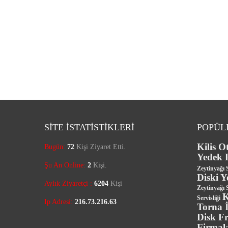
SİTE İSTATİSTİKLERİ
POPÜL
Kilis O
Bugün:
72
Kişi Ziyaret Etti.
Yedek F
Şu An Online:
2
Kişi.
Zeytinyağı S
Diski 
Aylık Ziyaretçi :
6204
Kişi
Zeytinyağı S
K
Servisliği
Ip Adresi:
216.73.216.63
Torna İ
Disk Fr
Firmal