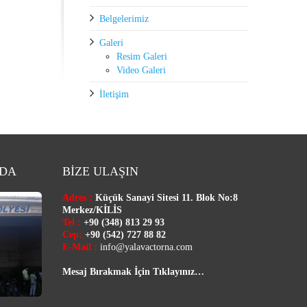
Belgelerimiz
Galeri
Resim Galeri
Video Galeri
İletişim
ZDA
BİZE ULAŞIN
Adres :
Küçük Sanayi Sitesi 11. Blok No:8
Merkez/
KİLİS
Tel :
+90 (348) 813 29 93
Cep:
+90 (542) 727 88 82
E-Mail :
info@yalavactorna.com
Mesaj Bırakmak İçin Tıklayınız…