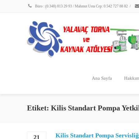
Büro : (0.348) 813 29 93 / Mahmut Usta Cep: 0.542 727 88 82
/
Ana Sayfa
Hakkım
Etiket: Kilis Standart Pompa Yetkil
Kilis Standart Pompa Servisliğ
21