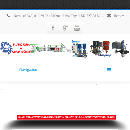
Büro : (0.348) 813 29 93 / Mahmut Usta Cep: 0.542 727 88 82
/
İletişim
Navigation
HAKKI USTA ZEYTİNYAĞI SİSTEMLERİNİN KİLİS VE ÇEVRE İLLERİN TEK YETKİLİ SERVİSİ