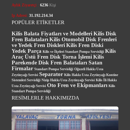
Aylık Ziyaretçi :
6236
Kişi
Ip Adresi:
31.192.214.34
POPÜLER ETİKETLER
Kilis Balata Fiyatları ve Modelleri
Kilis Disk
Fren Balataları
Kilis Otomobil Disk Frenleri
ve Yedek Fren Diskleri
Kilis Fren Diski
Yedek Parça
Kilis
Kilis ve İlçeleri Standart Pompa Servisliği
Araç Üstü Fren Disk Torna İşlemi
Kilis
Parekende Disk Fren Balataları Satan
Firmalar
Standart Pompa Servisliği
Oğuzeli Hakkı Usta
Separator
Zeytinyağı Servisi
Kilis Hakkı Usta Zeytinyağı Kontine
Sistemleri Servisliği
Nizip Hakkı Usta Zeytinyağı Servisi
Kilis İli Hakkı
Oto Fren ve Ekipmanları
Usta Zeytinyağı Servisi
Kilis
Standart Pompa Servisliği
RESİMLERLE HAKKIMIZDA