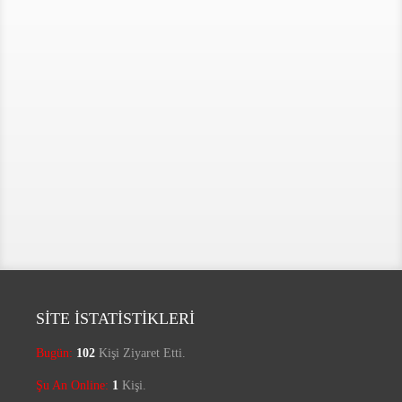
SİTE İSTATİSTİKLERİ
Bugün:
102
Kişi Ziyaret Etti.
Şu An Online:
1
Kişi.