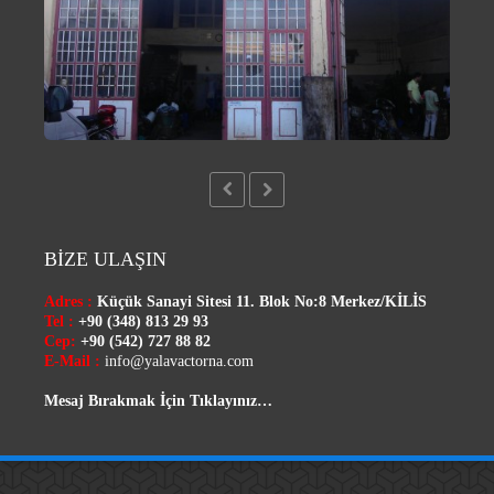
BİZE ULAŞIN
Adres :
Küçük Sanayi Sitesi 11. Blok No:8 Merkez/
KİLİS
Tel :
+90 (348) 813 29 93
Cep:
+90 (542) 727 88 82
E-Mail :
info@yalavactorna.com
Mesaj Bırakmak İçin Tıklayınız…