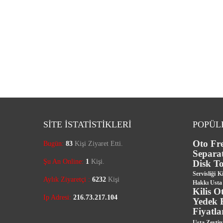
SİTE İSTATİSTİKLERİ
POPÜL
Oto Fr
Bugün:
83
Kişi Ziyaret Etti.
Separa
Şu An Online:
1
Kişi.
Disk To
Servisliği
Ki
Aylık Ziyaretçi :
6232
Kişi
Hakkı Usta 
Kilis O
Ip Adresi:
216.73.217.104
Yedek F
Fiyatla
Usta Zeytin