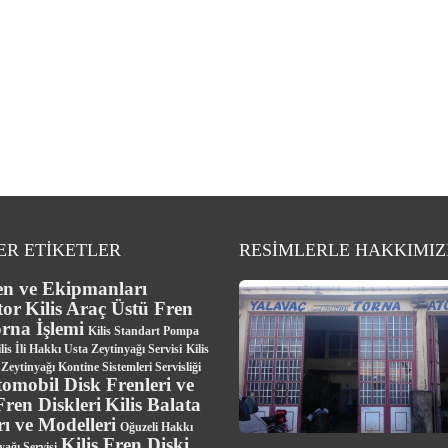
ER ETİKETLER
RESİMLERLE HAKKIMI
en ve Ekipmanları
tor
Kilis Araç Üstü Fren
rna İşlemi
Kilis Standart Pompa
lis İli Hakkı Usta Zeytinyağı Servisi
Kilis
Zeytinyağı Kontine Sistemleri Servisliği
tomobil Disk Frenleri ve
ren Diskleri
Kilis Balata
rı ve Modelleri
Oğuzeli Hakkı
Kilis Fren Diski
yağı Servisi