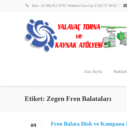
Büro : (0.348) 813 29 93 / Mahmut Usta Cep: 0.542 727 88 82
/
Ana Sayfa
Hakkım
Etiket: Zegen Fren Balataları
Fren Balata Disk ve Kampana 
09