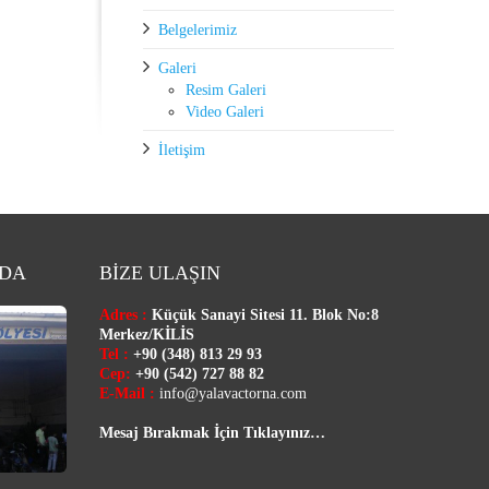
Belgelerimiz
Galeri
Resim Galeri
Video Galeri
İletişim
ZDA
BİZE ULAŞIN
Adres :
Küçük Sanayi Sitesi 11. Blok No:8
Merkez/
KİLİS
Tel :
+90 (348) 813 29 93
Cep:
+90 (542) 727 88 82
E-Mail :
info@yalavactorna.com
Mesaj Bırakmak İçin Tıklayınız…