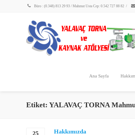
Büro : (0.348) 813 29 93 / Mahmut Usta Cep: 0.542 727 88 82
/
Ana Sayfa
Hakkım
Etiket: YALAVAÇ TORNA Mahm
Hakkımızda
25