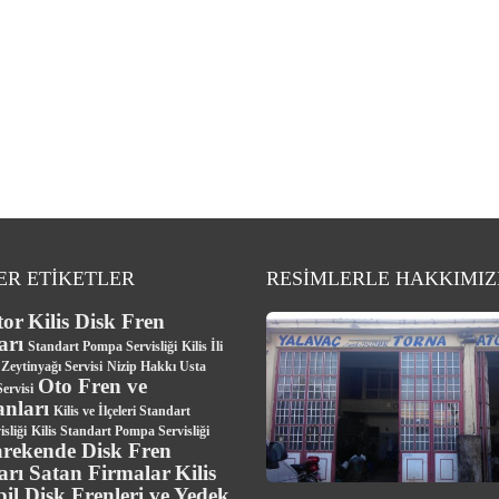
ER ETİKETLER
RESİMLERLE HAKKIMI
tor
Kilis Disk Fren
arı
Standart Pompa Servisliği
Kilis İli
Zeytinyağı Servisi
Nizip Hakkı Usta
Oto Fren ve
ervisi
nları
Kilis ve İlçeleri Standart
sliği
Kilis Standart Pompa Servisliği
arekende Disk Fren
arı Satan Firmalar
Kilis
l Disk Frenleri ve Yedek