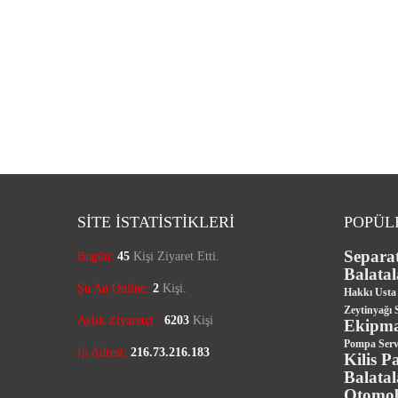
SİTE İSTATİSTİKLERİ
POPÜL
Separa
Bugün:
45
Kişi Ziyaret Etti.
Balatal
Şu An Online:
2
Kişi.
Hakkı Usta 
Zeytinyağı S
Aylık Ziyaretçi :
6203
Kişi
Ekipma
Pompa Servi
Ip Adresi:
216.73.216.183
Kilis P
Balatal
Otomobi