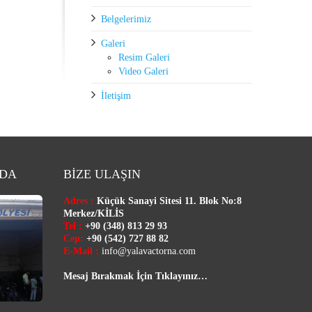
Belgelerimiz
Galeri
Resim Galeri
Video Galeri
İletişim
ZDA
BİZE ULAŞIN
Adres :
Küçük Sanayi Sitesi 11. Blok No:8
Merkez/
KİLİS
Tel :
+90 (348) 813 29 93
Cep:
+90 (542) 727 88 82
E-Mail :
info@yalavactorna.com
Mesaj Bırakmak İçin Tıklayınız…