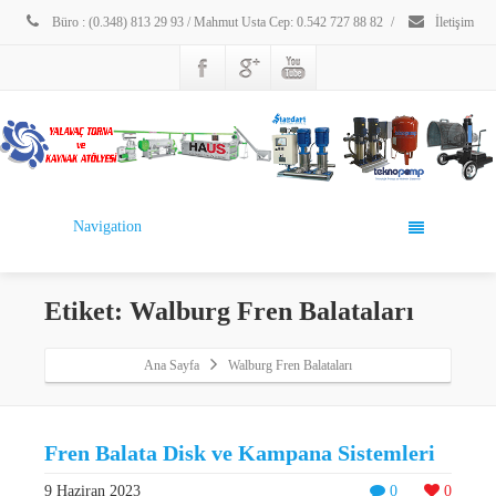
Büro : (0.348) 813 29 93 / Mahmut Usta Cep: 0.542 727 88 82
/
İletişim
Navigation
Etiket: Walburg Fren Balataları
Ana Sayfa
Walburg Fren Balataları
Fren Balata Disk ve Kampana Sistemleri
9 Haziran 2023
0
0