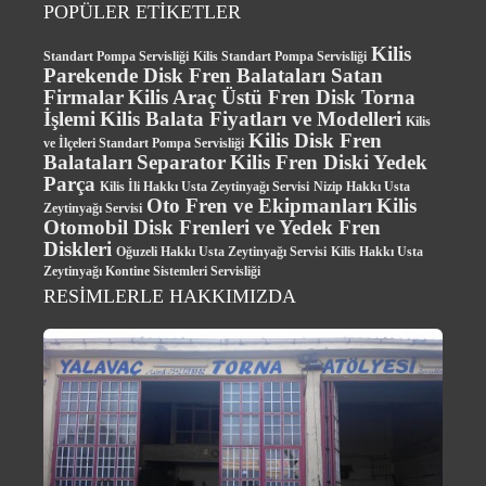
POPÜLER ETİKETLER
Kilis
Standart Pompa Servisliği
Kilis Standart Pompa Servisliği
Parekende Disk Fren Balataları Satan
Firmalar
Kilis Araç Üstü Fren Disk Torna
İşlemi
Kilis Balata Fiyatları ve Modelleri
Kilis
Kilis Disk Fren
ve İlçeleri Standart Pompa Servisliği
Balataları
Separator
Kilis Fren Diski Yedek
Parça
Kilis İli Hakkı Usta Zeytinyağı Servisi
Nizip Hakkı Usta
Oto Fren ve Ekipmanları
Kilis
Zeytinyağı Servisi
Otomobil Disk Frenleri ve Yedek Fren
Diskleri
Oğuzeli Hakkı Usta Zeytinyağı Servisi
Kilis Hakkı Usta
Zeytinyağı Kontine Sistemleri Servisliği
RESİMLERLE HAKKIMIZDA