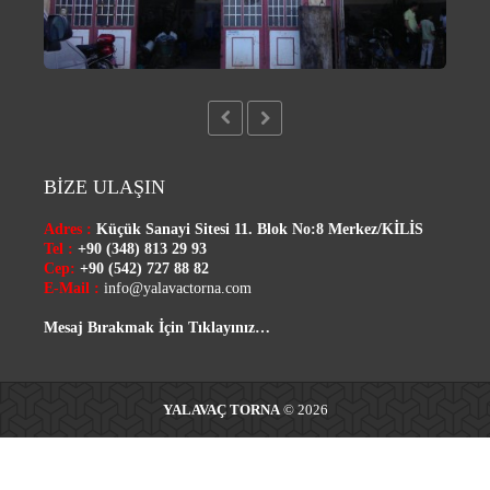
BİZE ULAŞIN
Adres :
Küçük Sanayi Sitesi 11. Blok No:8 Merkez/
KİLİS
Tel :
+90 (348) 813 29 93
Cep:
+90 (542) 727 88 82
E-Mail :
info@yalavactorna.com
Mesaj Bırakmak İçin Tıklayınız…
YALAVAÇ TORNA
© 2026