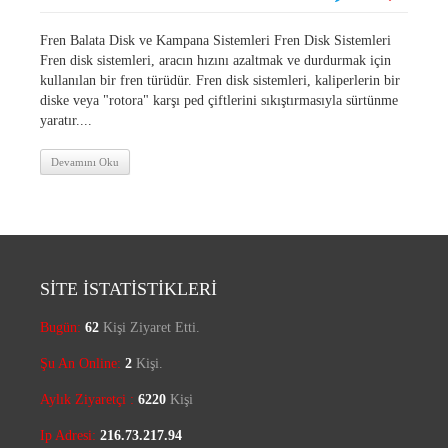
Fren Balata Disk ve Kampana Sistemleri Fren Disk Sistemleri
Fren disk sistemleri, aracın hızını azaltmak ve durdurmak için
kullanılan bir fren türüdür. Fren disk sistemleri, kaliperlerin bir
diske veya "rotora" karşı ped çiftlerini sıkıştırmasıyla sürtünme
yaratır....
Devamını Oku
SİTE İSTATİSTİKLERİ
Bugün:
62
Kişi Ziyaret Etti.
Şu An Online:
2
Kişi.
Aylık Ziyaretçi :
6220
Kişi
Ip Adresi:
216.73.217.94