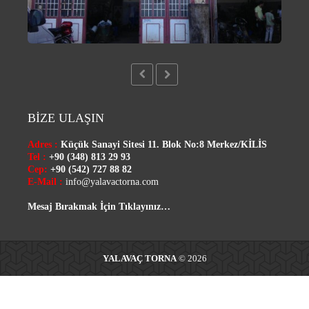
BİZE ULAŞIN
Adres :
Küçük Sanayi Sitesi 11. Blok No:8 Merkez/
KİLİS
Tel :
+90 (348) 813 29 93
Cep:
+90 (542) 727 88 82
E-Mail :
info@yalavactorna.com
Mesaj Bırakmak İçin Tıklayınız…
YALAVAÇ TORNA
© 2026