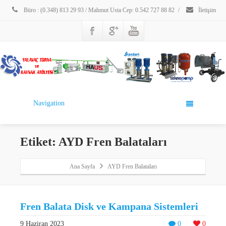
Büro : (0.348) 813 29 93 / Mahmut Usta Cep: 0.542 727 88 82
/
İletişim
Navigation
Etiket: AYD Fren Balataları
Ana Sayfa
AYD Fren Balataları
Fren Balata Disk ve Kampana Sistemleri
9 Haziran 2023
0
0