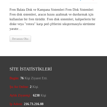
Fren Balata Disk ve Kampana Sistemleri Fren Disk Sistemleri
Fren disk sistemleri, aracın hızını azaltmak ve durdurmak için
kullanılan bir fren türüdür. Fren disk sistemleri, kaliperlerin bir
diske veya "rotora" karşı ped çiftlerini sıkıştırmasıyla sürtünme
yaratır....
Devamını Oku
SİTE İSTATİSTİKLERİ
Bugün:
76
Kişi Ziyaret Etti.
Şu An Online:
2
Kişi.
Aylık Ziyaretçi :
6238
Kişi
Ip Adresi:
216.73.216.88