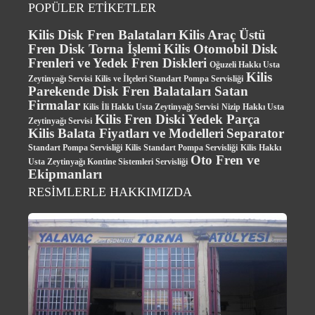
POPÜLER ETİKETLER
Kilis Disk Fren Balataları
Kilis Araç Üstü
Fren Disk Torna İşlemi
Kilis Otomobil Disk
Frenleri ve Yedek Fren Diskleri
Oğuzeli Hakkı Usta
Kilis
Zeytinyağı Servisi
Kilis ve İlçeleri Standart Pompa Servisliği
Parekende Disk Fren Balataları Satan
Firmalar
Kilis İli Hakkı Usta Zeytinyağı Servisi
Nizip Hakkı Usta
Kilis Fren Diski Yedek Parça
Zeytinyağı Servisi
Kilis Balata Fiyatları ve Modelleri
Separator
Standart Pompa Servisliği
Kilis Standart Pompa Servisliği
Kilis Hakkı
Oto Fren ve
Usta Zeytinyağı Kontine Sistemleri Servisliği
Ekipmanları
RESİMLERLE HAKKIMIZDA